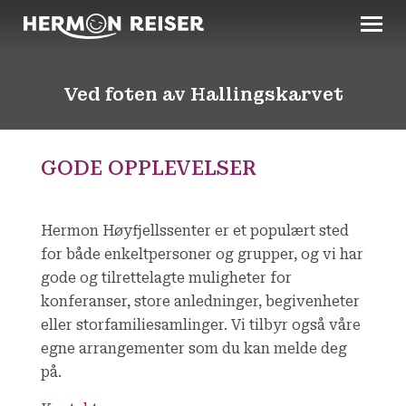
Ved foten av Hallingskarvet
Kjekt å vite
Turprogram
GODE OPPLEVELSER
Påstigningsrute
Hermon Høyfjellssenter er et populært sted
for både enkeltpersoner og grupper, og vi har
Bestill katalogen
gode og tilrettelagte muligheter for
konferanser, store anledninger, begivenheter
eller storfamiliesamlinger. Vi tilbyr også våre
egne arrangementer som du kan melde deg
på.